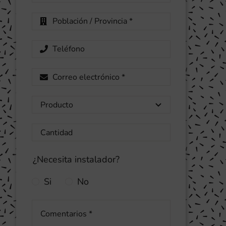
¿Necesita instalador?
Si
No