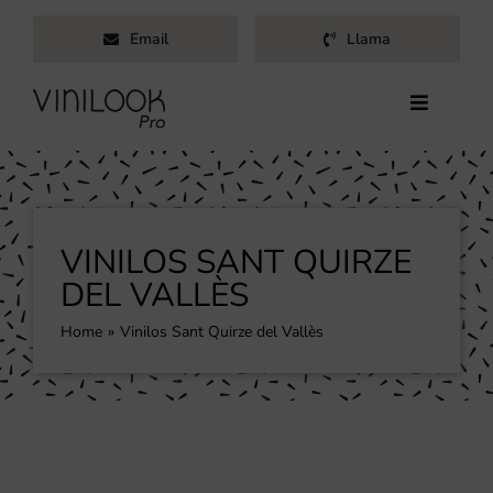
Saltar
Email
Llama
al
contenido
Toggle
Navigati
Inicio
Servicios
Productos
VINILOS SANT QUIRZE
Trabajos
DEL VALLÈS
Nosotros
Home
Vinilos Sant Quirze del Vallès
Blog
Contacto