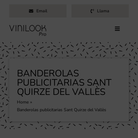
Saltar
Email
Llama
al
contenido
Toggle
Navigati
Inicio
Servicios
Productos
BANDEROLAS
Trabajos
PUBLICITARIAS SANT
QUIRZE DEL VALLÈS
Nosotros
Blog
Home
Banderolas publicitarias Sant Quirze del Vallès
Contacto