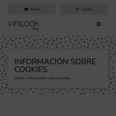
Saltar
Email
Llama
al
contenido
Toggle
Navigati
Inicio
Servicios
Productos
INFORMACIÓN SOBRE
Trabajos
COOKIES
Nosotros
Home
Información sobre cookies
Blog
Contacto