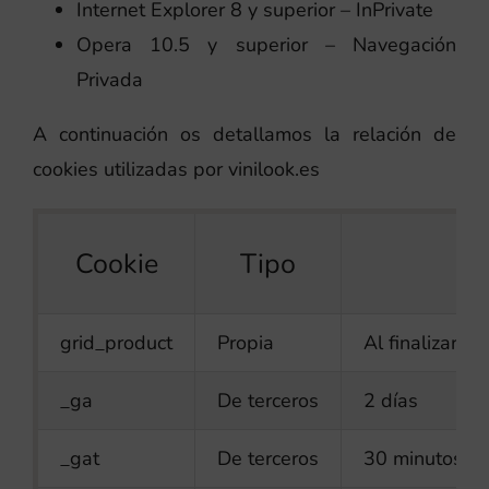
Internet Explorer 8 y superior – InPrivate
Opera 10.5 y superior – Navegación
Privada
A continuación os detallamos la relación de
cookies utilizadas por vinilook.es
Cookie
Tipo
D
grid_product
Propia
Al finalizar l
_ga
De terceros
2 días
_gat
De terceros
30 minutos