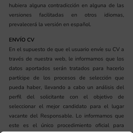
hubiera alguna contradicción en alguna de las
versiones facilitadas en otros idiomas,
prevalecerá la versión en español.
ENVÍO CV
En el supuesto de que el usuario envíe su CV a
través de nuestra web, le informamos que los
datos aportados serán tratados para hacerlo
partícipe de los procesos de selección que
pueda haber, llevando a cabo un análisis del
perfil del solicitante con el objetivo de
seleccionar el mejor candidato para el lugar
vacante del Responsable. Lo informamos que
este es el único procedimiento oficial para