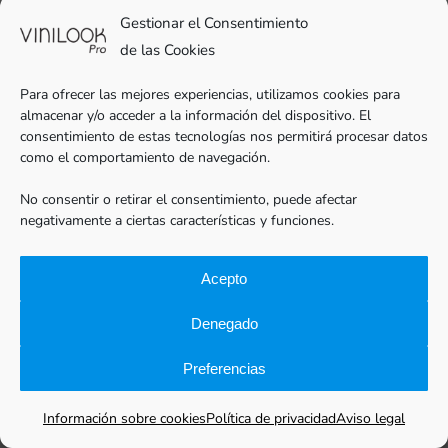
aceptar su currículum, de forma que no se
Gestionar el Consentimiento
aceptarán los currículums remitidos por otro
de las Cookies
procedimiento diferente. En caso de producirse
Para ofrecer las mejores experiencias, utilizamos cookies para
alguna modificación en los datos, le rogamos
almacenar y/o acceder a la información del dispositivo. El
nos lo comunique por escrito lo más ante
consentimiento de estas tecnologías nos permitirá procesar datos
como el comportamiento de navegación.
posible, con objeto de mantener sus datos
debidamente actualizados.
No consentir o retirar el consentimiento, puede afectar
negativamente a ciertas características y funciones.
Los datos se conservarán durante un plazo
Acepto
máximo de un año, transcurrido el cual se
procederá a la supresión de los datos
Denegado
garantizándole un total respecto a la
Preferencias
confidencialidad tanto en el tratamiento como
en su posterior destrucción. En este sentido,
Información sobre cookies
Política de privacidad
Aviso legal
transcurrido el mencionado plazo, y si desea