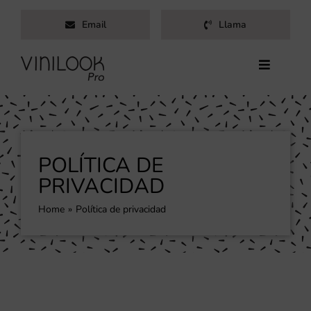
Saltar
Email
Llama
al
contenido
Toggle
Navigati
Inicio
Servicios
Productos
POLÍTICA DE
Trabajos
PRIVACIDAD
Nosotros
Home
Política de privacidad
Blog
Contacto