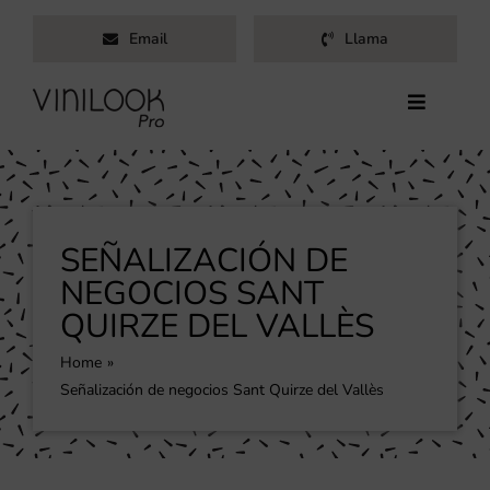
Saltar
Email
Llama
al
contenido
Toggle
Navigati
Inicio
Servicios
Productos
SEÑALIZACIÓN DE
Trabajos
NEGOCIOS SANT
QUIRZE DEL VALLÈS
Nosotros
Blog
Home
Señalización de negocios Sant Quirze del Vallès
Contacto