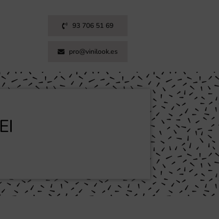
93 706 51 69
pro@vinilook.es
EI