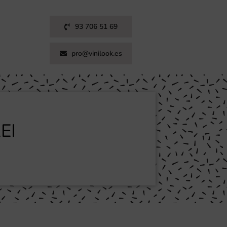
93 706 51 69
pro@vinilook.es
EI