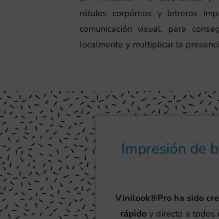
rótulos corpóreos y letreros im
comunicación visual, para cons
localmente y multiplicar la presenc
Impresión de b
Vinilook®Pro ha sido cr
rápido
y directo a todos 