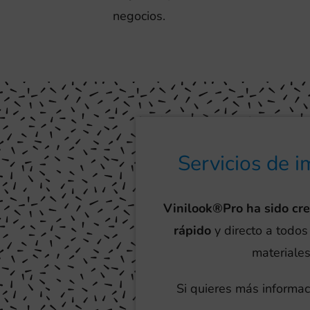
negocios.
Servicios de i
Vinilook®Pro ha sido cr
rápido
y directo a todos
materiales
Si quieres más informac