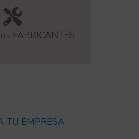
intermediarios.
 evitar errores posibles derivados
 procedimiento. Esto nos permite
mente
y ofrecemos una cobertura
mos FABRICANTES
BRICACIÓN
RA TU EMPRESA