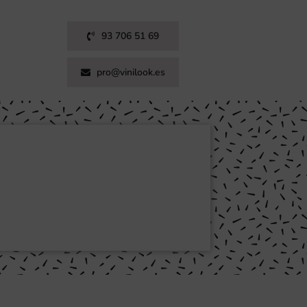
93 706 51 69
pro@vinilook.es