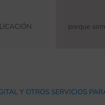
mpo
de 
eliminar sobrecostes y
también en proyectos a
integral de todo el
uestros
contrarreloj,
Fabricamos directa
PLICACIÓN
porque so
os
vinilos en 3 o 4 días
FA
 24 horas de margen.
GITAL Y OTROS SERVICIOS PA