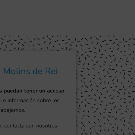
e Molins de Rei
s puedan tener un acceso
i e información sobre los
trabajamos.
, contacta con nosotros.