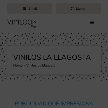
Saltar
Email
Llama
al
contenido
Toggle
Navigati
Inicio
Servicios
Productos
VINILOS LA LLAGOSTA
Trabajos
Home
Vinilos La Llagosta
Nosotros
Blog
Contacto
PUBLICIDAD QUE IMPRESIONA