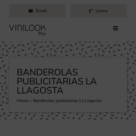
Saltar
Email
Llama
al
contenido
Toggle
Navigati
Inicio
Servicios
Productos
BANDEROLAS
Trabajos
PUBLICITARIAS LA
LLAGOSTA
Nosotros
Blog
Home
Banderolas publicitarias La Llagosta
Contacto