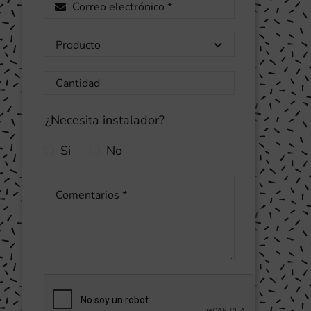
¿Necesita instalador?
Si
No