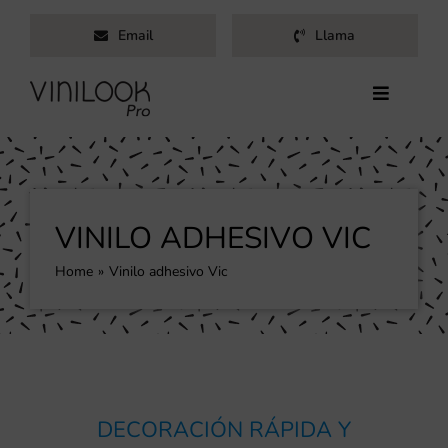
Saltar
Email
Llama
al
contenido
Toggle
Navigati
Inicio
Servicios
Productos
VINILO ADHESIVO VIC
Trabajos
Home
Vinilo adhesivo Vic
Nosotros
Blog
Contacto
DECORACIÓN RÁPIDA Y