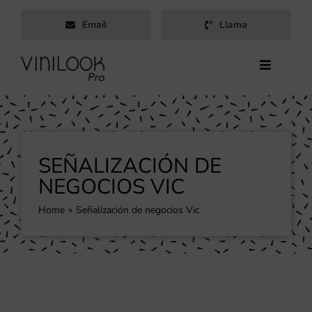
Saltar
Email
Llama
al
contenido
Toggle
Navigati
Inicio
Servicios
Productos
SEÑALIZACIÓN DE
Trabajos
NEGOCIOS VIC
Nosotros
Home
Señalización de negocios Vic
Blog
Contacto