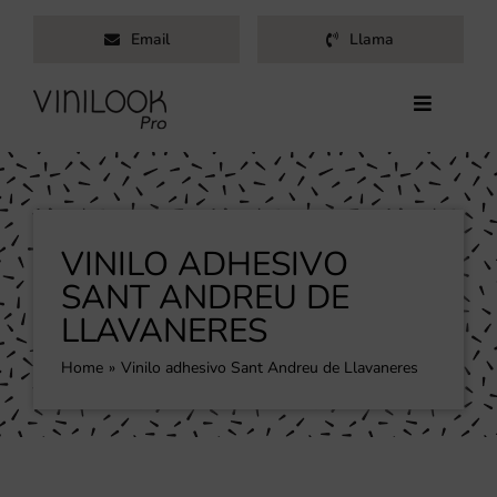
Saltar
Email
Llama
al
contenido
Toggle
Navigati
Inicio
Servicios
Productos
VINILO ADHESIVO
Trabajos
SANT ANDREU DE
LLAVANERES
Nosotros
Blog
Home
Vinilo adhesivo Sant Andreu de Llavaneres
Contacto