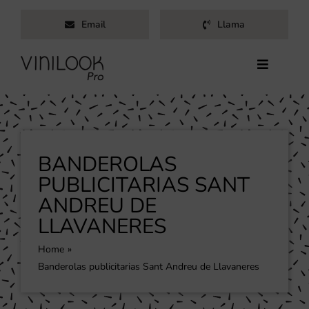
Saltar
Email
Llama
al
contenido
Toggle
Navigati
Inicio
Servicios
Productos
BANDEROLAS
Trabajos
PUBLICITARIAS SANT
ANDREU DE
Nosotros
LLAVANERES
Blog
Contacto
Home
Banderolas publicitarias Sant Andreu de Llavaneres