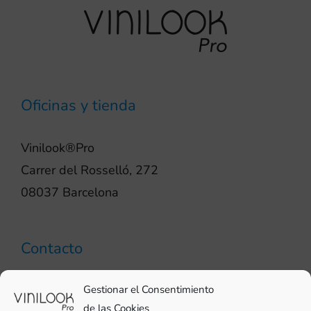
Oficinas y tienda
Vinilook®Pro
Carrer del Rosselló, 272
08037 Barcelona
Contacto
93 706 51 69
Gestionar el Consentimiento
pro@vinilook.es
de las Cookies