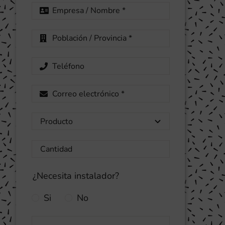
¿Necesita instalador?
Si
No