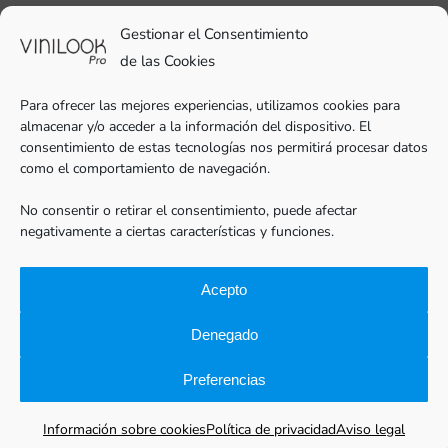
93 706 51 69
Gestionar el Consentimiento
pro@vinilook.es
de las Cookies
Para ofrecer las mejores experiencias, utilizamos cookies para
almacenar y/o acceder a la información del dispositivo. El
consentimiento de estas tecnologías nos permitirá procesar datos
como el comportamiento de navegación.
Vinilos decorativos en
vinilook.net
No consentir o retirar el consentimiento, puede afectar
negativamente a ciertas características y funciones.
Acepto
Denegado
Preferencias
Vinilook®Pro |
Aviso legal
|
Política de privacidad
|
Cookies
|
Vinilos para empresas
|
Diseño web: qualitystudio
Información sobre cookies
Política de privacidad
Aviso legal