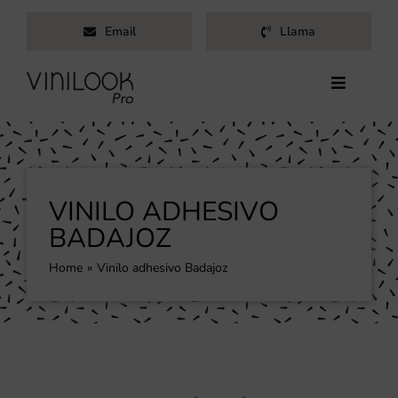
Saltar
Email
Llama
al
contenido
Toggle
Navigati
Inicio
Servicios
Productos
VINILO ADHESIVO
Trabajos
BADAJOZ
Nosotros
Home
Vinilo adhesivo Badajoz
Blog
Contacto