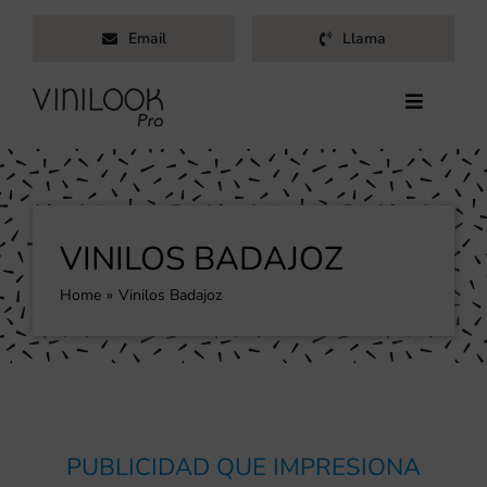
Saltar
Email
Llama
al
contenido
Toggle
Navigati
Inicio
Servicios
Productos
VINILOS BADAJOZ
Trabajos
Home
Vinilos Badajoz
Nosotros
Blog
Contacto
PUBLICIDAD QUE IMPRESIONA