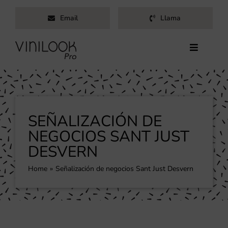
Saltar
Email
Llama
al
contenido
Toggle
Navigati
Inicio
Servicios
Productos
SEÑALIZACIÓN DE
Trabajos
NEGOCIOS SANT JUST
DESVERN
Nosotros
Blog
Home
Señalización de negocios Sant Just Desvern
Contacto