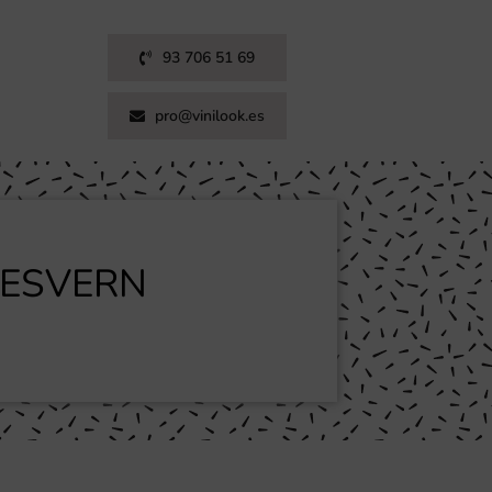
93 706 51 69
pro@vinilook.es
DESVERN