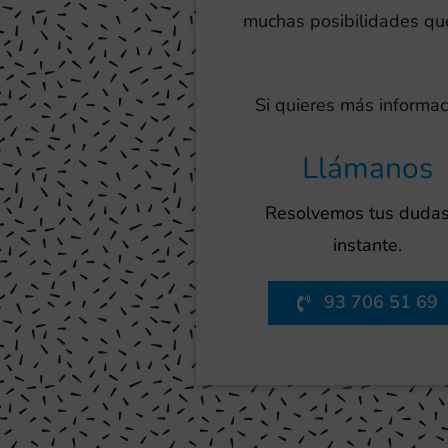
muchas posibilidades que 
Si quieres más informac
Llámanos
Resolvemos tus dudas
instante.
93 706 51 69