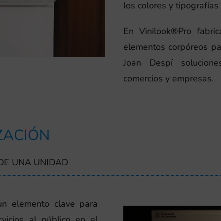
los colores y tipografías
En Vinilook®Pro fabric
elementos corpóreos pa
Joan Despí solucione
comercios y empresas.
ZACIÓN
DE UNA UNIDAD
un elemento clave para
vicios al público en el