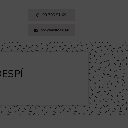
93 706 51 69
pro@vinilook.es
ESPÍ