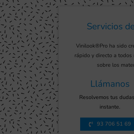
Servicios d
Vinilook®Pro ha sido c
rápido y directo a todos
sobre los mater
Llámanos
Resolvemos tus dudas
instante.
93 706 51 69