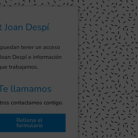
t Joan Despí
 puedan tener un acceso
 Joan Despí e información
 que trabajamos.
Te llamamos
ros contactamos contigo.
Rellena el
formulario