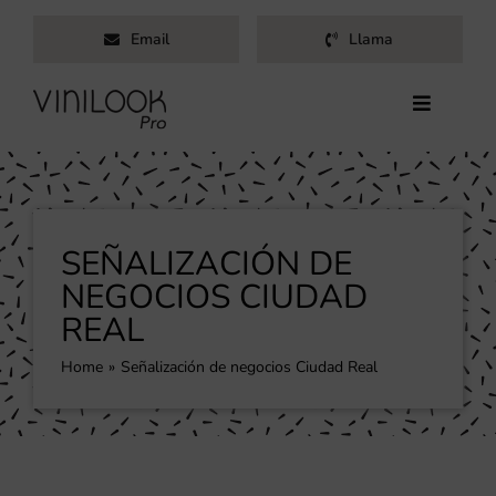
Saltar
Email
Llama
al
contenido
Toggle
Navigati
Inicio
Servicios
Productos
SEÑALIZACIÓN DE
Trabajos
NEGOCIOS CIUDAD
REAL
Nosotros
Blog
Home
Señalización de negocios Ciudad Real
Contacto