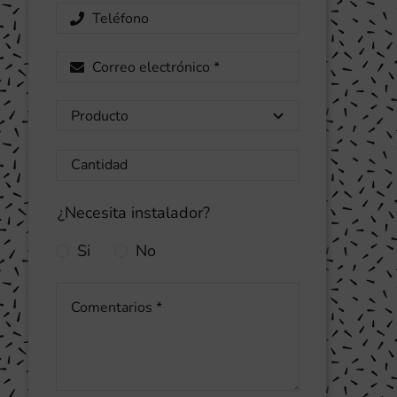
¿Necesita instalador?
Si
No