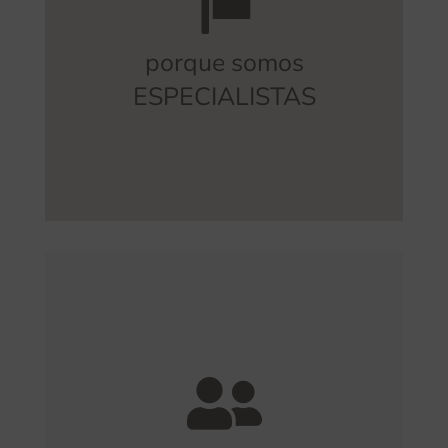
gratuito
. Este es un valor diferencial
se encarga de ofrecer asesoramiento
porque somos
señalización de seguridad y funcional
ESPECIALISTAS
Un arquitecto especializado en
en señalización
FLEXIBLE
Tenemos experiencia en llevar a cabo
todas las fases de un proceso de
:
señalización y rotulación
asesoramiento, diseño, fabricación e