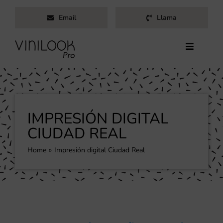
Saltar
Email
Llama
al
contenido
Toggle
Navigati
Inicio
Servicios
Productos
IMPRESIÓN DIGITAL
Trabajos
CIUDAD REAL
Nosotros
Home
Impresión digital Ciudad Real
Blog
Contacto