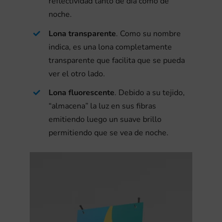
reflectividad tanto de día como de
o
U
i
noche.
l
n
d
Lona transparente
. Como su nombre
o
a
o
indica, es una lona completamente
r
g
transparente que facilita que se pueda
:
e
ver el otro lado.
u
p
n
í
Lona fluorescente
. Debido a su tejido,
r
t
“almacena” la luz en sus fibras
a
i
emitiendo luego un suave brillo
u
s
v
permitiendo que se vea de noche.
e
o
a
s
b
c
c
r
i
a
e
d
p
n
a