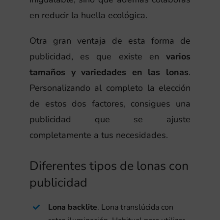
en reducir la huella ecológica.
Otra gran ventaja de esta forma de
publicidad, es que existe en
varios
tamaños y variedades en las lonas
.
Personalizando al completo la elección
de estos dos factores, consigues una
D
publicidad que se ajuste
é
completamente a tus necesidades.
j
a
Diferentes tipos de lonas con
L
t
publicidad
a
e
Lona backlite
. Lona translúcida con
p
v