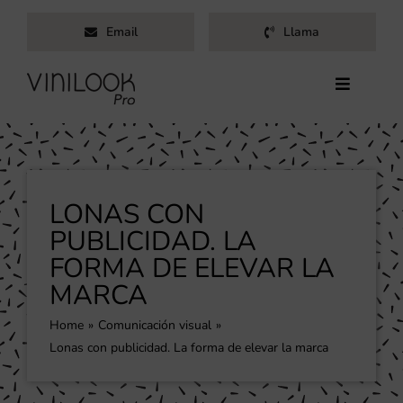
Saltar
Email
Llama
al
contenido
Toggle
Navigati
Inicio
Servicios
Productos
LONAS CON
Trabajos
PUBLICIDAD. LA
FORMA DE ELEVAR LA
Nosotros
MARCA
Blog
Contacto
Home
Comunicación visual
Lonas con publicidad. La forma de elevar la marca