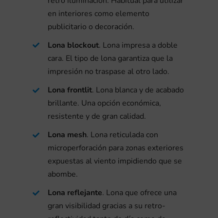
retro iluminación. Habitual para utilizar
s
e
en interiores como elemento
i
r
publicitario o decoración.
c
l
Lona blockout
. Lona impresa a doble
o
cara. El tipo de lona garantiza que la
e
l
impresión no traspase al otro lado.
g
o
Lona frontlit
. Lona blanca y de acabado
a
V
brillante. Una opción económica,
g
l
i
resistente y de gran calidad.
í
m
n
Lona mesh
. Lona reticulada con
a
e
i
microperforación para zonas exteriores
d
n
expuestas al viento impidiendo que se
l
e
abombe.
t
o
l
e
Lona reflejante
. Lona que ofrece una
á
c
gran visibilidad gracias a su retro-
.
c