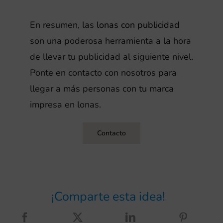
r
o
t
o
r
En resumen, las
lonas con publicidad
u
t
n
son una poderosa herramienta a la hora
r
u
o
de llevar tu publicidad al siguiente nivel.
o
l
Ponte en contacto con nosotros para
s
t
a
llegar a más personas con tu marca
p
u
c
impresa en lonas.
r
l
i
o
a
Contacto
ó
f
c
n
e
i
e
s
ó
x
i
¡Comparte esta idea!
La
n
t
o
psicología
d