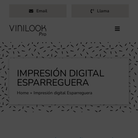
Saltar
Email
Llama
al
contenido
Toggle
Navigati
Inicio
Servicios
Productos
IMPRESIÓN DIGITAL
Trabajos
ESPARREGUERA
Nosotros
Home
Impresión digital Esparreguera
Blog
Contacto