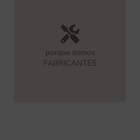
intermediarios.
o posibles errores derivados de
lo que nos permite evitar sobrecostes
cobertura integral de todo el proceso,
porque somos
Somos fabricantes
y ofrecemos una
FABRICANTES
FABRICACIÓN