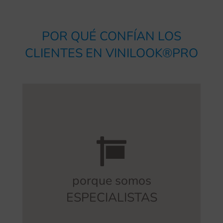
POR QUÉ CONFÍAN LOS
CLIENTES EN VINILOOK®PRO
somos la mejor opción.
necesitas orientación para tu proyecto,
de nuestra empresa. Por eso, si
gratuito
. Este es un valor diferencial
se encarga de ofrecer asesoramiento
porque somos
señalización de seguridad y funcional
ESPECIALISTAS
Un arquitecto especializado en