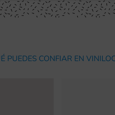
É PUEDES CONFIAR EN VINIL
ejor opción.
sitas orientación para
Contamos con experie
 un valor diferencial de
de un proceso de
ncarga de ofrecer