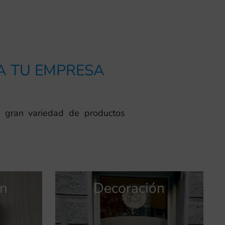
RA TU EMPRESA
 gran variedad de productos
ón
Publicidad
Señalización
Decoración