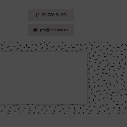
93 706 51 69
pro@vinilook.es