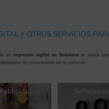
GITAL Y OTROS SERVICIOS PA
ada en
impresión digital en Badalona
te ofrece una
osibilidades de comunicación de tu comercio.
Publicidad
Publicidad
Señalizaci
Identidad
Identidad