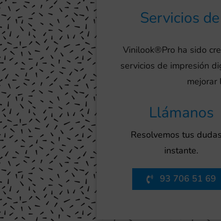
Servicios d
Vinilook®Pro ha sido cr
servicios de impresión d
mejorar 
Llámanos
Resolvemos tus dudas
instante.
93 706 51 69