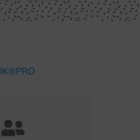
OOK®PRO
FLEXIBLE
ncia en realizar todas las fases
 rotulación o señalización: