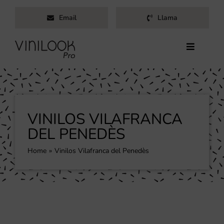
Saltar
Email
Llama
al
contenido
Toggle
Navigati
Inicio
Servicios
Productos
VINILOS VILAFRANCA
Trabajos
DEL PENEDÈS
Nosotros
Home
Vinilos Vilafranca del Penedès
Blog
Contacto