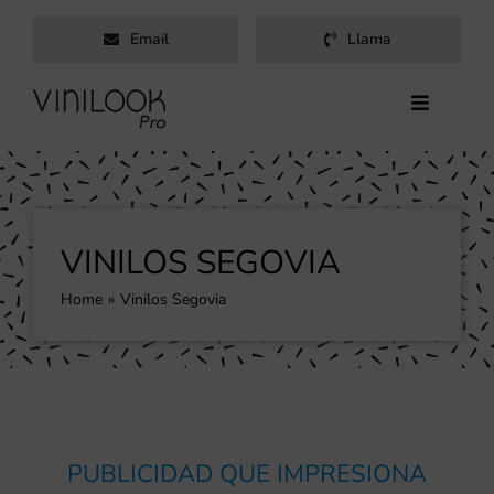
Saltar
Email
Llama
al
contenido
Toggle
Navigati
Inicio
Servicios
Productos
VINILOS SEGOVIA
Trabajos
Home
Vinilos Segovia
Nosotros
Blog
Contacto
PUBLICIDAD QUE IMPRESIONA