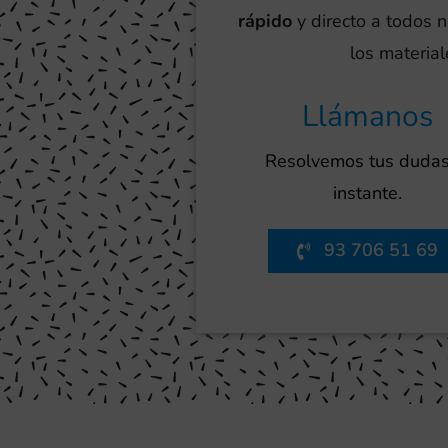
rápido
y directo a todos n
los material
Llámanos
Resolvemos tus dudas
instante.
93 706 51 69