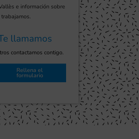
 Vallès e información sobre
e trabajamos.
Te llamamos
ros contactamos contigo.
Rellena el
formulario