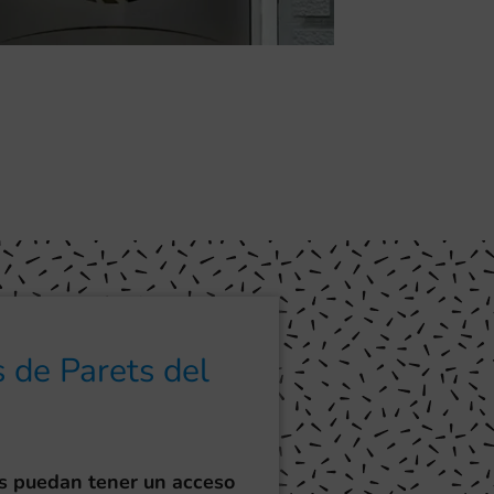
 de Parets del
s puedan tener un acceso