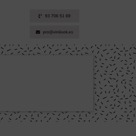
93 706 51 69
pro@vinilook.es