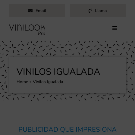
Saltar
Email
Llama
al
contenido
Toggle
Navigati
Inicio
Servicios
Productos
VINILOS IGUALADA
Trabajos
Home
Vinilos Igualada
Nosotros
Blog
Contacto
PUBLICIDAD QUE IMPRESIONA