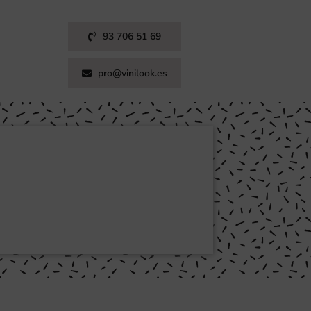
93 706 51 69
pro@vinilook.es