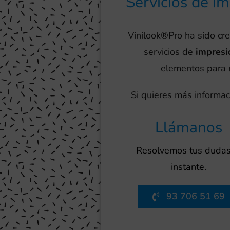
Servicios de i
Vinilook®Pro ha sido cr
servicios de
impresi
elementos para m
Si quieres más informac
Llámanos
Resolvemos tus dudas
instante.
93 706 51 69