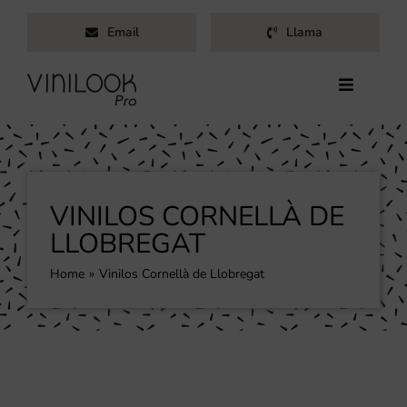
Saltar
Email
Llama
al
contenido
Toggle
Navigati
Inicio
Servicios
Productos
VINILOS CORNELLÀ DE
Trabajos
LLOBREGAT
Nosotros
Home
Vinilos Cornellà de Llobregat
Blog
Contacto