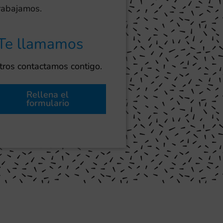
trabajamos.
Te llamamos
ros contactamos contigo.
Rellena el
formulario