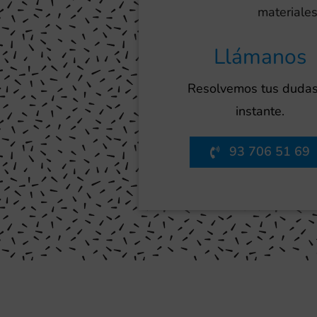
materiales
Llámanos
Resolvemos tus dudas
instante.
93 706 51 69