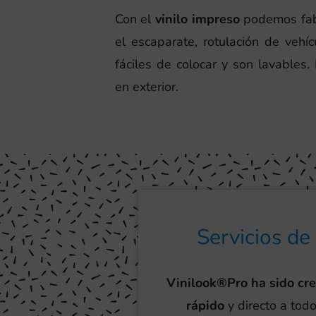
Con el
vinilo impreso
podemos fabr
el escaparate, rotulación de vehíc
fáciles de colocar y son lavables.
en exterior.
Servicios de
Vinilook®Pro ha sido cr
rápido
y directo a todo