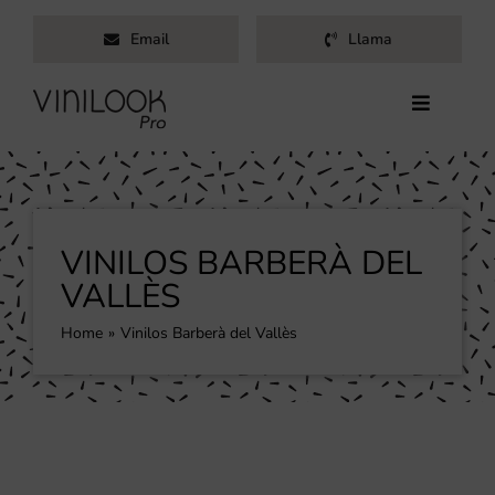
Saltar
Email
Llama
al
contenido
Toggle
Navigati
Inicio
Servicios
Productos
VINILOS BARBERÀ DEL
Trabajos
VALLÈS
Nosotros
Home
Vinilos Barberà del Vallès
Blog
Contacto