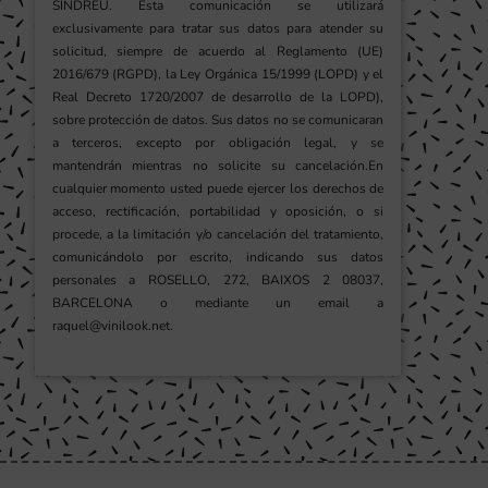
SINDREU. Esta comunicación se utilizará
exclusivamente para tratar sus datos para atender su
solicitud, siempre de acuerdo al Reglamento (UE)
2016/679 (RGPD), la Ley Orgánica 15/1999 (LOPD) y el
Real Decreto 1720/2007 de desarrollo de la LOPD),
sobre protección de datos. Sus datos no se comunicaran
a terceros, excepto por obligación legal, y se
mantendrán mientras no solicite su cancelación.En
cualquier momento usted puede ejercer los derechos de
acceso, rectificación, portabilidad y oposición, o si
procede, a la limitación y/o cancelación del tratamiento,
comunicándolo por escrito, indicando sus datos
personales a ROSELLO, 272, BAIXOS 2 08037,
BARCELONA o mediante un email a
raquel@vinilook.net.