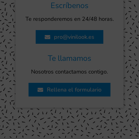
Escríbenos
Te responderemos en 24/48 horas.
pro@vinilook.es
Te llamamos
Nosotros contactamos contigo.
Rellena el formulario