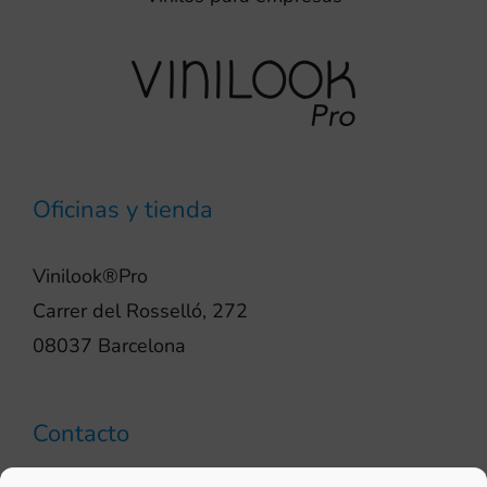
Oficinas y tienda
Vinilook®Pro
Carrer del Rosselló, 272
08037 Barcelona
Contacto
93 706 51 69