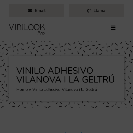
Saltar
Email
Llama
al
contenido
Toggle
Navigati
Inicio
Servicios
Productos
VINILO ADHESIVO
Trabajos
VILANOVA I LA GELTRÚ
Nosotros
Home
Vinilo adhesivo Vilanova i la Geltrú
Blog
Contacto