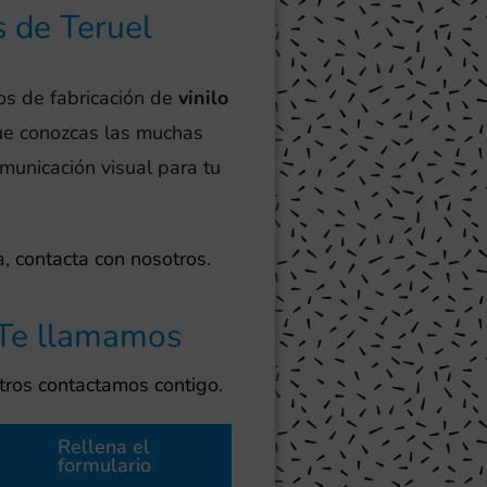
s de Teruel
os de fabricación de
vinilo
ue conozcas las muchas
omunicación visual para tu
a,
contacta con nosotros
.
Te llamamos
ros contactamos contigo.
Rellena el
formulario