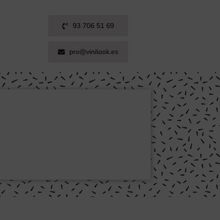
93 706 51 69
pro@vinilook.es