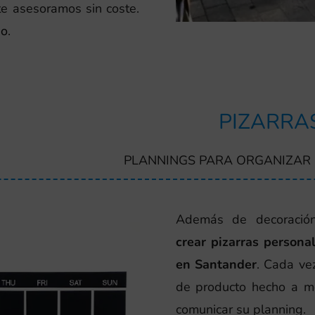
te asesoramos sin coste.
so
.
PIZARRA
PLANNINGS PARA ORGANIZAR 
Además de decoración
crear pizarras persona
en Santander
. Cada ve
de producto hecho a me
comunicar su planning.