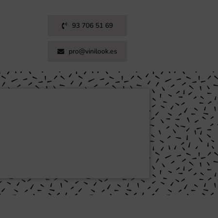
93 706 51 69
pro@vinilook.es