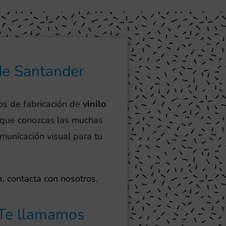
de Santander
os de fabricación de
vinilo
 que conozcas las muchas
omunicación visual para tu
a,
contacta con nosotros
.
Te llamamos