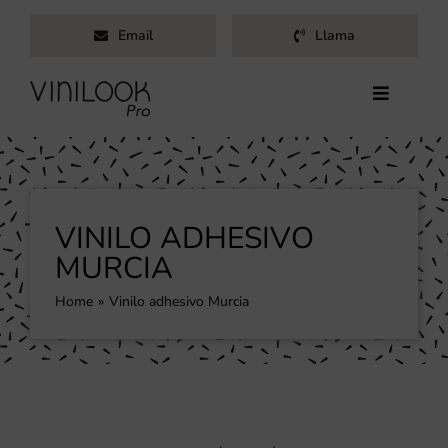
Saltar
Email
Llama
al
contenido
Toggle
Navigati
Inicio
Servicios
Productos
VINILO ADHESIVO
Trabajos
MURCIA
Nosotros
Home
Vinilo adhesivo Murcia
Blog
Contacto