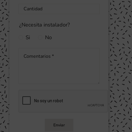
¿Necesita instalador?
Si
No
Enviar