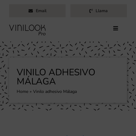
Saltar
Email
Llama
al
contenido
Toggle
Navigati
Inicio
Servicios
Productos
VINILO ADHESIVO
Trabajos
MÁLAGA
Nosotros
Home
Vinilo adhesivo Málaga
Blog
Contacto