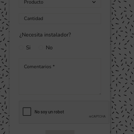
¿Necesita instalador?
Si
No