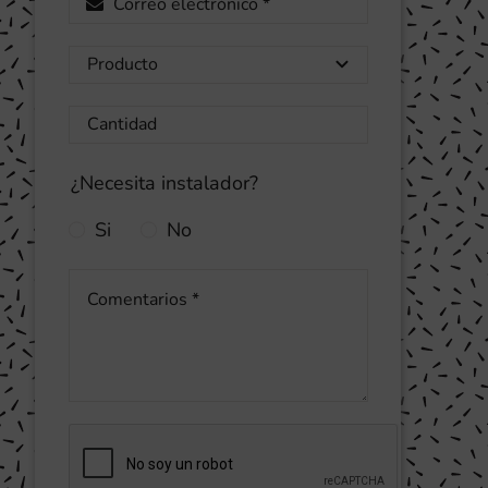
¿Necesita instalador?
Si
No