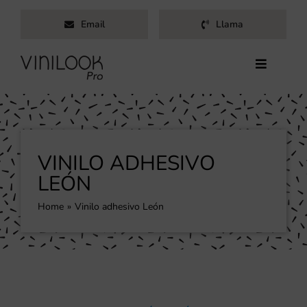
Saltar
Email
Llama
al
contenido
Toggle
Navigati
Inicio
Servicios
Productos
VINILO ADHESIVO
Trabajos
LEÓN
Nosotros
Home
Vinilo adhesivo León
Blog
Contacto