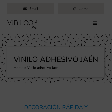
Saltar
Email
Llama
al
contenido
Toggle
Navigati
Inicio
Servicios
Productos
VINILO ADHESIVO JAÉN
Trabajos
Home
Vinilo adhesivo Jaén
Nosotros
Blog
Contacto
DECORACIÓN RÁPIDA Y