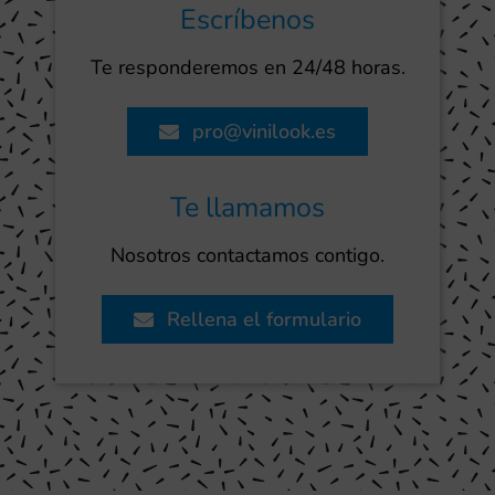
Escríbenos
Te responderemos en 24/48 horas.
pro@vinilook.es
Te llamamos
Nosotros contactamos contigo.
Rellena el formulario