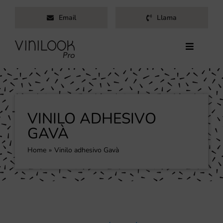
Saltar
Email
Llama
al
contenido
Toggle
Navigati
Inicio
Servicios
Productos
VINILO ADHESIVO
Trabajos
GAVÀ
Nosotros
Home
Vinilo adhesivo Gavà
Blog
Contacto