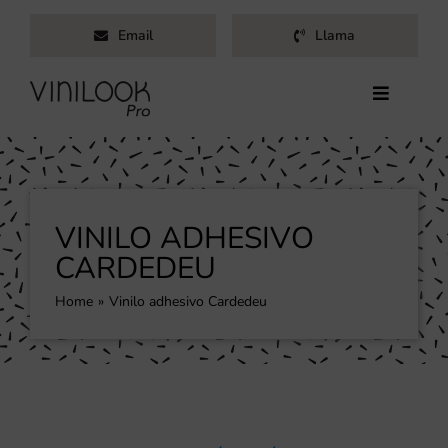
Saltar
Email
Llama
al
contenido
Toggle
Navigati
Inicio
Servicios
Productos
VINILO ADHESIVO
Trabajos
CARDEDEU
Nosotros
Home
Vinilo adhesivo Cardedeu
Blog
Contacto