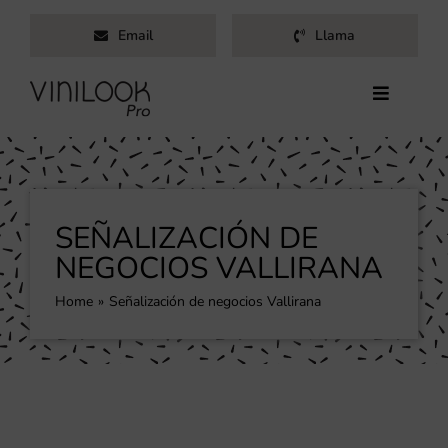
Saltar
Email
Llama
al
contenido
Toggle
Navigati
Inicio
Servicios
Productos
SEÑALIZACIÓN DE
Trabajos
NEGOCIOS VALLIRANA
Nosotros
Home
Señalización de negocios Vallirana
Blog
Contacto