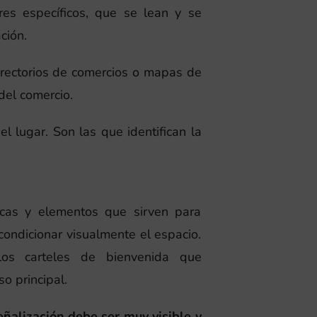
res específicos, que se lean y se
ción.
directorios de comercios o mapas de
 del comercio.
el lugar. Son las que identifican la
acas y elementos que sirven para
condicionar visualmente el espacio.
 los carteles de bienvenida que
o principal.
eñalización debe ser muy visible y