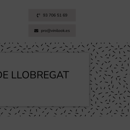
93 706 51 69
pro@vinilook.es
DE LLOBREGAT