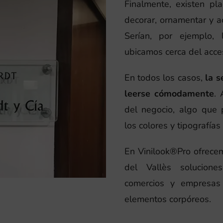
Finalmente, existen pl
decorar, ornamentar y a
Serían, por ejemplo,
ubicamos cerca del acces
En todos los casos,
la s
leerse cómodamente
.
del negocio, algo que
los colores y tipografías
En Vinilook®Pro ofrece
del Vallès solucione
comercios y empresas 
elementos corpóreos.