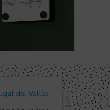
ugat del Vallès
 puedan tener un acceso