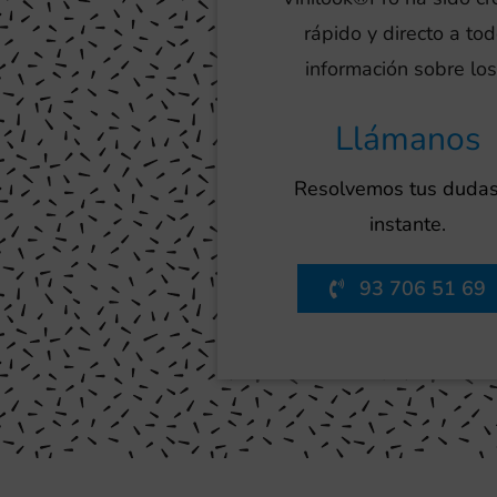
rápido y directo a to
información sobre los
Llámanos
Resolvemos tus dudas
instante.
93 706 51 69