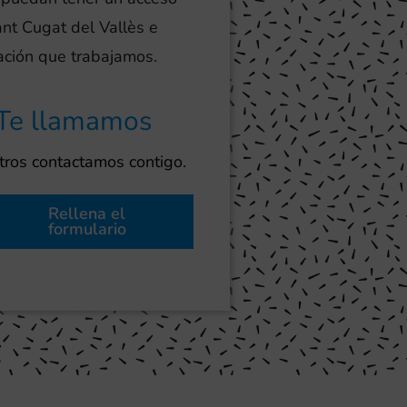
ant Cugat del Vallès e
lación que trabajamos.
Te llamamos
ros contactamos contigo.
Rellena el
formulario