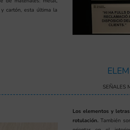
e de materiales: metal,
y cartón, esta última la
ELEM
SEÑALES 
Los elementos y letras
rotulación.
También son 
orientar en el inter