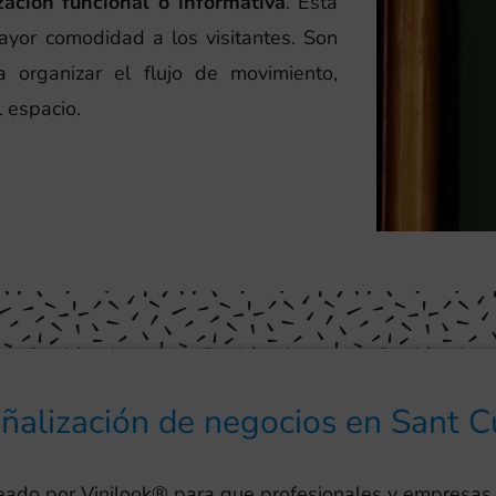
zación funcional o informativa
. Esta
ayor comodidad a los visitantes. Son
 organizar el flujo de movimiento,
l espacio.
eñalización de negocios en Sant C
reado por Vinilook® para que profesionales y empresas