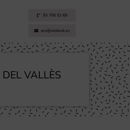
93 706 51 69
pro@vinilook.es
 DEL VALLÈS