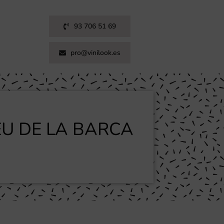
93 706 51 69
pro@vinilook.es
U DE LA BARCA