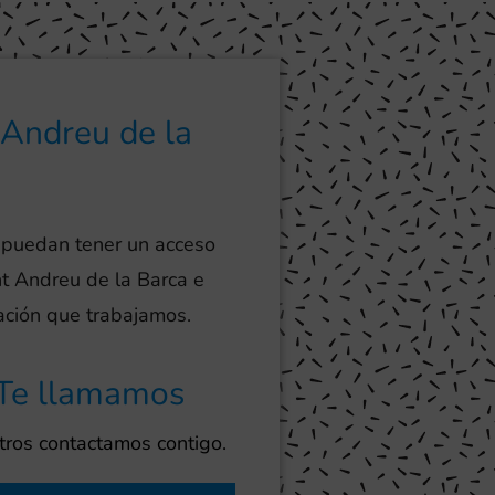
 Andreu de la
 puedan tener un acceso
nt Andreu de la Barca e
lación que trabajamos.
Te llamamos
ros contactamos contigo.