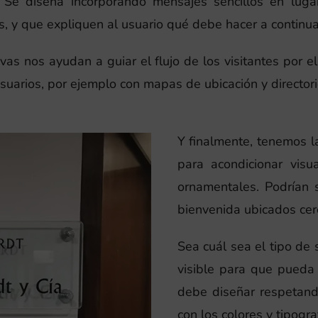
. Se diseña incorporando mensajes sencillos en luga
 y que expliquen al usuario qué debe hacer a continua
ivas nos ayudan a guiar el flujo de los visitantes por e
usuarios, por ejemplo con mapas de ubicación y director
Y finalmente, tenemos l
para acondicionar visu
ornamentales. Podrían s
bienvenida ubicados cerc
Sea cuál sea el tipo de
visible para que pued
debe diseñar respetando
con los colores y tipogra