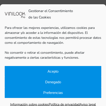
93 706 51 69
Gestionar el Consentimiento
pro@vinilook.es
de las Cookies
Para ofrecer las mejores experiencias, utilizamos cookies para
almacenar y/o acceder a la información del dispositivo. El
consentimiento de estas tecnologías nos permitirá procesar datos
como el comportamiento de navegación.
Vinilos decorativos en
vinilook.net
No consentir o retirar el consentimiento, puede afectar
negativamente a ciertas características y funciones.
Acepto
Denegado
Preferencias
Vinilook®Pro |
Aviso legal
|
Política de privacidad
|
Cookies
|
Vinilos para empresas
|
Diseño web: qualitystudio
Información sobre cookies
Política de privacidad
Aviso legal