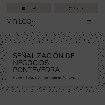
Saltar
Email
Llama
al
contenido
Toggle
Navigati
Inicio
Servicios
Productos
SEÑALIZACIÓN DE
Trabajos
NEGOCIOS
PONTEVEDRA
Nosotros
Blog
Home
Señalización de negocios Pontevedra
Contacto