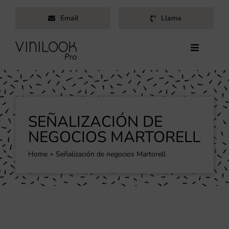
Saltar
Email
Llama
al
contenido
Toggle
Navigati
Inicio
Servicios
Productos
SEÑALIZACIÓN DE
Trabajos
NEGOCIOS MARTORELL
Nosotros
Home
Señalización de negocios Martorell
Blog
Contacto