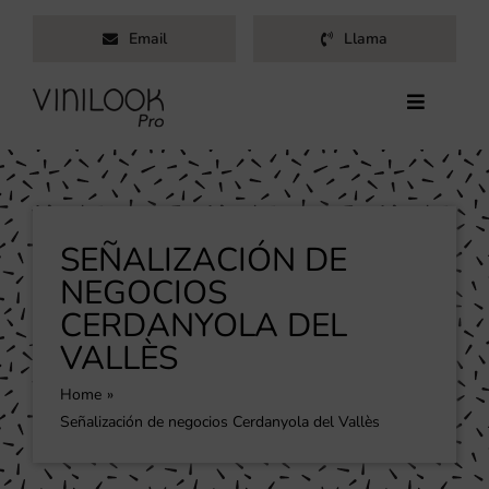
Saltar
Email
Llama
al
contenido
Toggle
Navigati
Inicio
Servicios
Productos
SEÑALIZACIÓN DE
Trabajos
NEGOCIOS
CERDANYOLA DEL
Nosotros
VALLÈS
Blog
Contacto
Home
Señalización de negocios Cerdanyola del Vallès