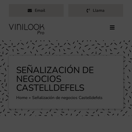
Saltar
Email
Llama
al
contenido
Toggle
Navigati
Inicio
Servicios
Productos
SEÑALIZACIÓN DE
Trabajos
NEGOCIOS
CASTELLDEFELS
Nosotros
Blog
Home
Señalización de negocios Castelldefels
Contacto