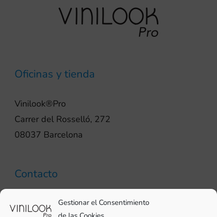
Oficinas y tienda
Vinilook®Pro
Carrer del Rosselló, 272
08037 Barcelona
Contacto
93 706 51 69
Gestionar el Consentimiento
pro@vinilook.es
de las Cookies