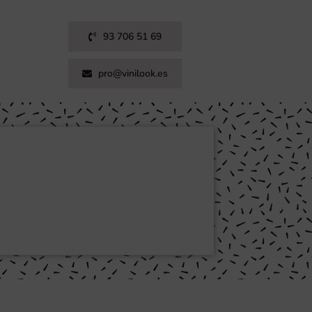
93 706 51 69
pro@vinilook.es