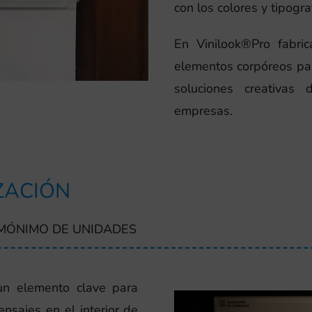
con los colores y tipogra
En Vinilook®Pro fabric
elementos corpóreos par
soluciones creativas
empresas.
ZACIÓN
 MÓNIMO DE UNIDADES
un elemento clave para
ensajes en el interior de