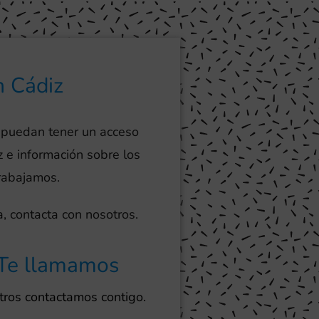
n Cádiz
 puedan tener un acceso
z e información sobre los
trabajamos.
, contacta con nosotros.
Te llamamos
ros contactamos contigo.