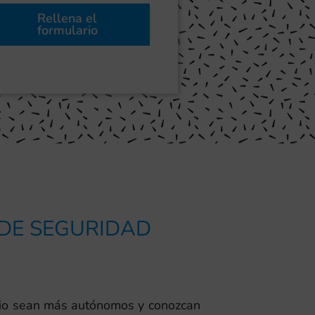
Rellena el
formulario
 DE SEGURIDAD
rcio sean más autónomos y conozcan